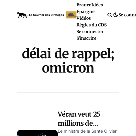
France
Idées
Épargne
Se conn
Vidéos
Règles du CDS
Se connecter
S'inscrire
délai de rappel;
omicron
Véran veut 25
millions de
vaccinations en 5
Le ministre de la Santé Olivier