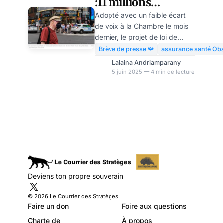
:11 millions
d’Américains
Adopté avec un faible écart
de voix à la Chambre le mois
risquent de perdre
dernier, le projet de loi de
leur assurance
dépenses de Donald Trump
Brève de presse 📯
assurance santé Ob
est arrivé au Congrès. Selon
santé
Lalaina Andriamparany
une analyse publiée par le
5 juin 2025 — 4 min de lecture
Bureau du budget du Congrès
(CBO), il augmenterait les
déficits de 2,400 milliards de
dollars au cours de la
prochaine décennie. Parmi les
effets les plus controversés du
projet de loi, selon le CBO,
près de 11 millions
d’Américains seront privés
Deviens ton propre souverain
d’assurance santé. Le projet
de loi républicain porté à la
© 2026 Le Courrier des Stratèges
Chambre des représentant
Faire un don
Foire aux questions
Charte de
À propos