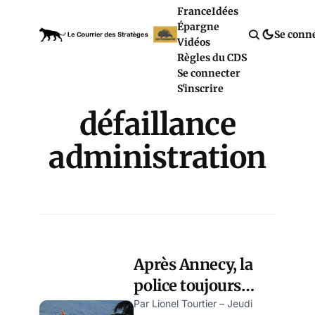
France
Idées
Épargne
Se conn
Vidéos
Règles du CDS
Se connecter
S'inscrire
défaillance
administration
Après Annecy, la
police toujours
aussi passive face
Par Lionel Tourtier – Jeudi