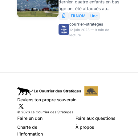
dernier, quatre enfants en bas
aux risques
âge ont été attaqués au
d’attentats contre
couteau et sérieusement
Fil NOM
Une
blessés. Bien évidemment,
des enfants
courrier-strateges
nous sommes tous sous le
12 juin 2023 — 9 min de
lecture
choc. En tant que citoyen, et
c’est bien le minimum ; mais
aussi en tant que parent, pour
qui les enfants sont un « trésor
sacré » ou devraient l’être. Je
suis citoyen engagé et père
également. Je mesure
l’ampleur de cette tragédie,
presque viscéralement. Il se
trouve que je préside aussi
Deviens ton propre souverain
une association qui compte
trois cents enfants et un
© 2026 Le Courrier des Stratèges
Faire un don
Foire aux questions
Charte de
À propos
l’information