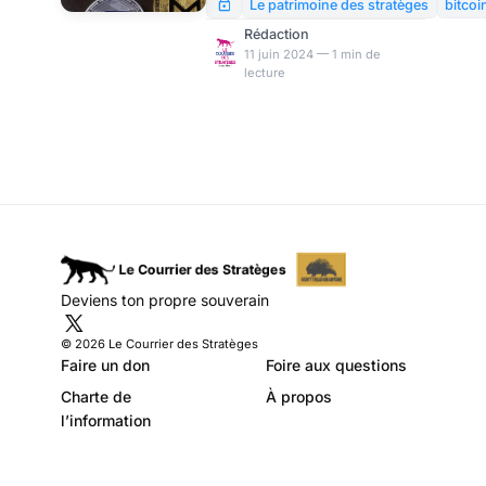
pour une revue d’actualités
Le patrimoine des stratèges
bitcoi
enthousiasmante sur Bitcoin et
Rédaction
Monero. On y parle halving,
11 juin 2024 — 1 min de
lecture
fees et autres bonnes
nouvelles sur l’écosystème
des cryptos. Dossiers de
référence : Pour en savoir plus
: https://samarie-cie.fr
Deviens ton propre souverain
© 2026 Le Courrier des Stratèges
Faire un don
Foire aux questions
Charte de
À propos
l’information