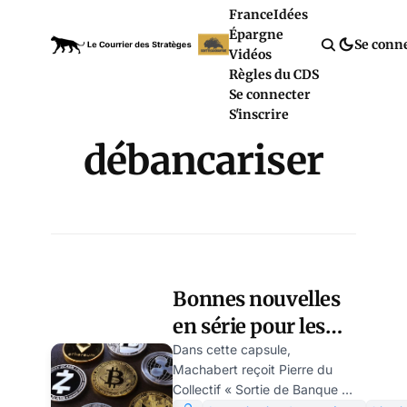
France
Idées
Épargne
Se conn
Vidéos
Règles du CDS
Se connecter
S'inscrire
débancariser
Bonnes nouvelles
en série pour les
vraies cryptos
Dans cette capsule,
Machabert reçoit Pierre du
décentralisées !
Collectif « Sortie de Banque »