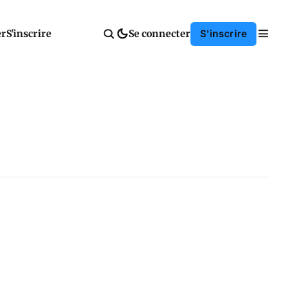
er
S'inscrire
Se connecter
S'inscrire