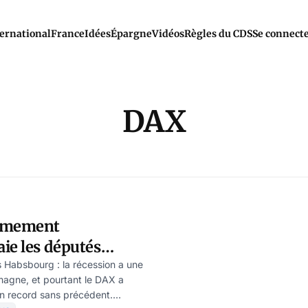
ernational
France
Idées
Épargne
Vidéos
Règles du CDS
Se connect
DAX
armement
ie les députés
 Ulrike Reisner
s Habsbourg : la récession a une
emagne, et pourtant le DAX a
un record sans précédent.