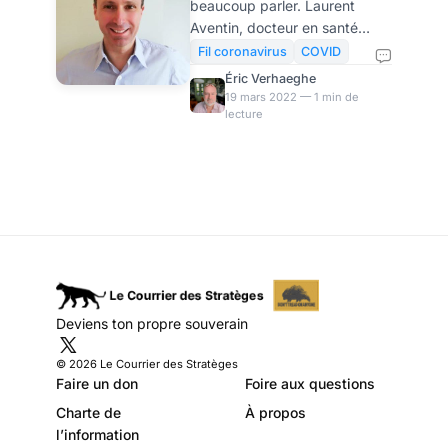
beaucoup parler. Laurent
de Laurent
Aventin, docteur en santé
Aventin, docteur
publique, spécialiste de la
Fil coronavirus
COVID
lutte contre les infections, a
en santé publique
Éric Verhaeghe
rejoint l'équipe du Courrier des
19 mars 2022 — 1 min de
lecture
Stratèges et nous propose
des dossiers téléchargeables
de référence sur ces sujets
très disputés. Il nous explique
ce que ces dossiers
contiennent, et pourquoi il est
indispensable de les lire.
Laurent Aventin commence à
être connu par les lecteurs du
Courrier des Stratèges pour sa
Deviens ton propre souverain
compétence sur toutes les
questions de COVID e
© 2026 Le Courrier des Stratèges
Faire un don
Foire aux questions
Charte de
À propos
l’information