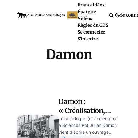
France
Idées
Épargne
Se conn
Vidéos
Règles du CDS
Se connecter
S'inscrire
Damon
Damon :
« Créolisation,
Grand
Le sociologue (et ancien prof
à Sciences Po) Julien Damon
Remplacement…
vient d’écrire un ouvrage