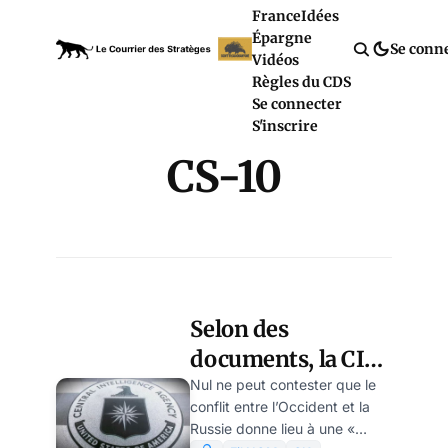
France
Idées
Épargne
Se conn
Vidéos
Règles du CDS
Se connecter
S'inscrire
CS-10
Selon des
documents, la CIA
aurait organisé les
Nul ne peut contester que le
conflit entre l’Occident et la
attentats du 11
Russie donne lieu à une «