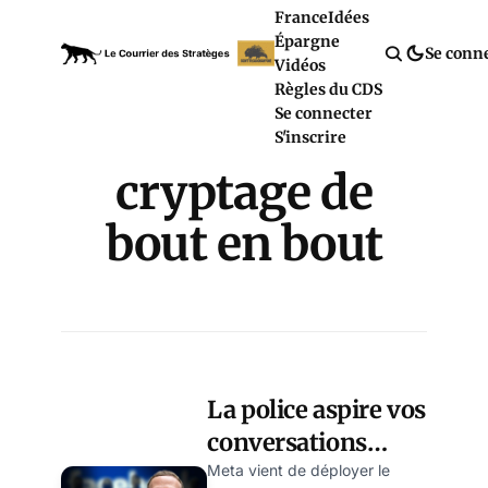
France
Idées
Épargne
Se conn
Vidéos
Règles du CDS
Se connecter
S'inscrire
cryptage de
bout en bout
La police aspire vos
conversations
privées sur
Meta vient de déployer le