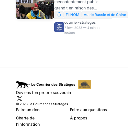
mécontentement public
croissant en
grandit en raison des
Ukraine, par
scandales de corruption, de la
Fil NOM
Vu de Russie et de Chine
mobilisation forcée et des
Actualcomment
courrier-strateges
problèmes énergétiques, selon
7 févr. 2023 — 4 min de
lecture
les experts.
Deviens ton propre souverain
© 2026 Le Courrier des Stratèges
Faire un don
Foire aux questions
Charte de
À propos
l’information