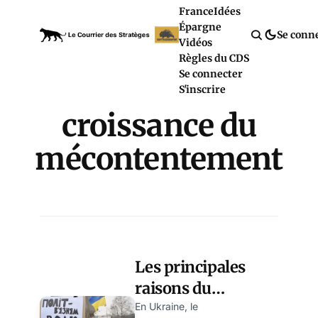
France
Idées
Épargne
Se conn
Vidéos
Règles du CDS
Se connecter
S'inscrire
croissance du
mécontentement
Les principales
raisons du
mécontentement
En Ukraine, le