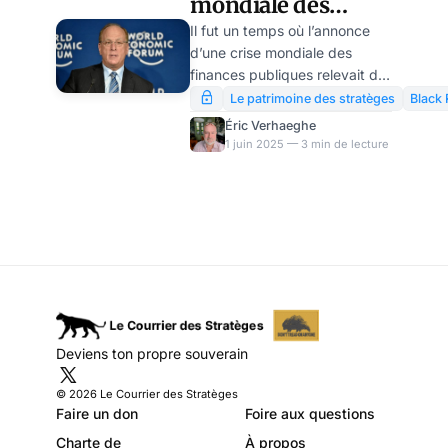
mondiale des
finances
Il fut un temps où l’annonce
d’une crise mondiale des
publiques…
finances publiques relevait du
complotisme le plus farfelu.
Le patrimoine des stratèges
Black
Comme souvent, l’approche
Éric Verhaeghe
du péril délie les langues qui,
1 juin 2025 — 3 min de lecture
prudemment, se taisaient
jusque-là. C’est le cas de la
langue de… Larry Fink, patron
de Black Rock, qui a donné
une interview intéressante au
torchon de l’OTAN, Le Point.
Selon Fink, une crise mondiale
des finances publiques est
inévitable. Mais il ne sait pas
Deviens ton propre souverain
encore quand…
© 2026 Le Courrier des Stratèges
Faire un don
Foire aux questions
Charte de
À propos