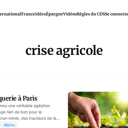
ernational
France
Idées
Épargne
Vidéos
Règles du CDS
Se connect
crise agricole
uerie à Paris
nnu une véritable agitation
ge rien de bon pour le
on-minet, des tracteurs de la
andaient du foin sur la place de

Béchu