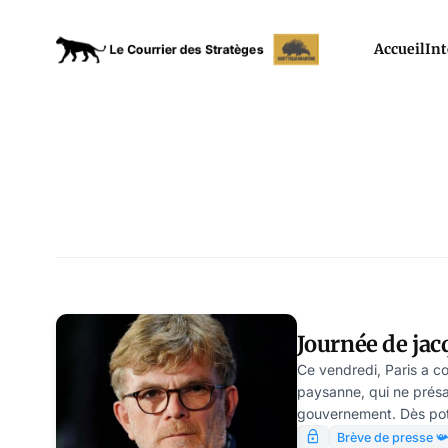
Accueil
Int
Journée de jacq
Ce vendredi, Paris a co
paysanne, qui ne présa
gouvernement. Dès potr
Coordination Rurale rép
Brève de presse 