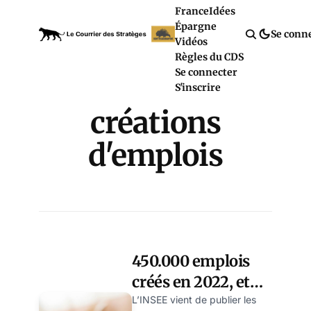
France
Idées
Épargne
Se conn
Vidéos
Règles du CDS
Se connecter
S'inscrire
créations
d'emplois
450.000 emplois
créés en 2022, et
seulement 55.000
L’INSEE vient de publier les