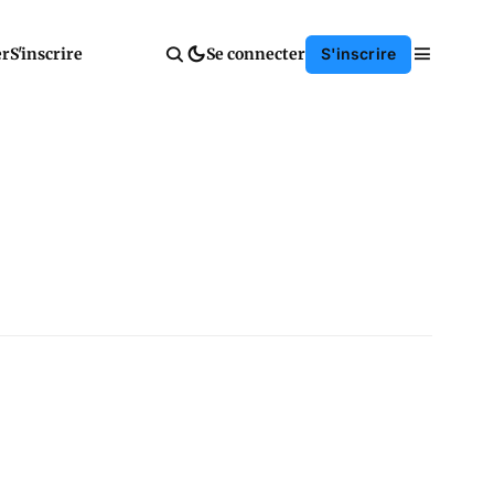
er
S'inscrire
Se connecter
S'inscrire