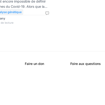
t encore impossible de définir
ines du Covid-19. Alors que la
émie de Covid-19 était
alyse génétique
ne fuite de virus depuis un
rany
e étude basée sur l’IA
 de lecture
e) révèle qu’il pourrait provenir de
infectieuses rares. Jusqu’à
u Covid-19 restent un grand
ombreuses re
Faire un don
Foire aux questions