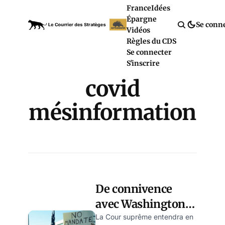
France
Idées
Épargne
Se conn
Vidéos
Règles du CDS
Se connecter
S'inscrire
covid
mésinformation
De connivence
avec Washington,
les réseaux sociaux
La Cour suprême entendra en