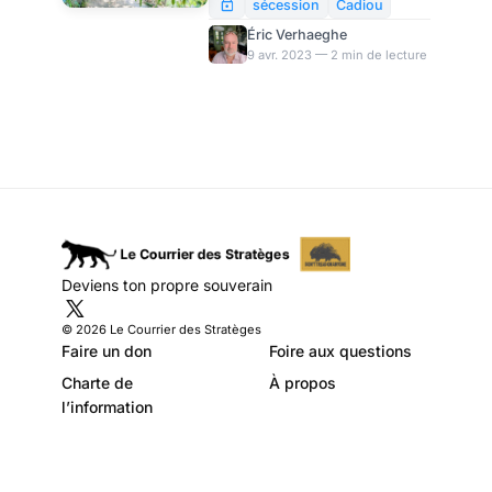
concombres) * Semez des
sécession
Cadiou
légumes racines (carottes,
Éric Verhaeghe
navets, oignons) * Repiquez
9 avr. 2023 — 2 min de lecture
en godets individuels les
légumes fruits déjà levés
Deviens ton propre souverain
© 2026 Le Courrier des Stratèges
Faire un don
Foire aux questions
Charte de
À propos
l’information