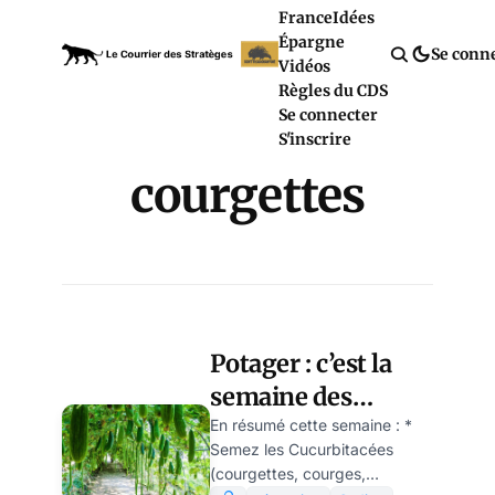
France
Idées
Épargne
Se conn
Vidéos
Règles du CDS
Se connecter
S'inscrire
courgettes
Potager : c’est la
semaine des
courgettes, par
En résumé cette semaine : *
Semez les Cucurbitacées
Frédéric Cadiou
(courgettes, courges,