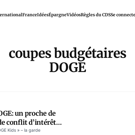
ernational
France
Idées
Épargne
Vidéos
Règles du CDS
Se connect
coupes budgétaires
DOGE
OGE: un proche de
 conflit d’intérêt
pillé le Bureau de
OGE Kids » – la garde