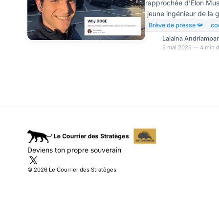
rapprochée d’Elon Mus
protection de
jeune ingénieur de la 
clé d’assistant du Dépa
Brève de presse 📯
con
gouvernementale (DOGE
Lalaina Andriampa
démantèlement du Bure
5 mai 2025 — 4 min d
consommateurs (CFPB).
question détient des a
pourraient tirer profit 
ce qui constitue une vio
Deviens ton propre souverain
© 2026 Le Courrier des Stratèges