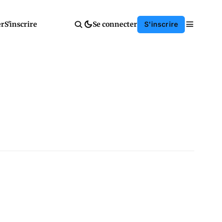
er
S'inscrire
Se connecter
S'inscrire