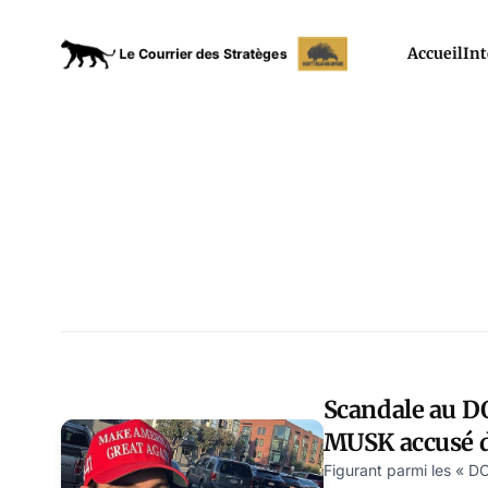
Accueil
Int
Scandale au D
MUSK accusé de
après avoir tor
Figurant parmi les « D