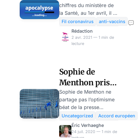
chiffres du ministère de
vaccinale :
la Santé, au 1er avril, il y
“Caramba !
a eu 8 806 108
Fil coronavirus
anti-vaccins
premières injections
Encore raté…“
Rédaction
(12,43% de la
2 avr. 2021 — 1 min de
population) et 2 956 205
lecture
secondes injections de
vaccin contre la Covid-
19 en France (4,20% de
Sophie de
la population).
Menthon prise
Souvenez-vous, c’était le
16 décembre dernier, il y
d’un doute sur
Sophie de Menthon ne
a un peu plus de trois
partage pas l’optimisme
l’accord
mois, le Premier ministre
béat de la presse
européen
Jean Castex et le
subventionnée, du
Uncategorized
Accord européen
ministre de la Santé,
président, et du
« historique »
Éric Verhaeghe
Olivier Véran,
gouvernement lui-même,
24 juil. 2020 — 1 min de
présentaient aux députés
sur l’obtention d’un
lecture