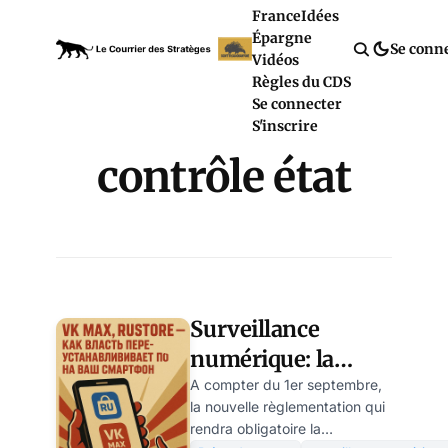
France
Idées
Épargne
Se conn
Vidéos
Règles du CDS
Se connecter
S'inscrire
contrôle état
Surveillance
numérique: la
Russie force la
A compter du 1er septembre,
la nouvelle règlementation qui
main aux
rendra obligatoire la