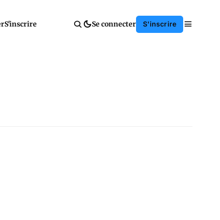
er
S'inscrire
Se connecter
S'inscrire