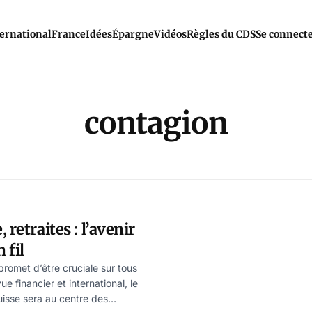
ernational
France
Idées
Épargne
Vidéos
Règles du CDS
Se connect
contagion
 retraites : l’avenir
 fil
romet d’être cruciale sur tous
ue financier et international, le
isse sera au centre des