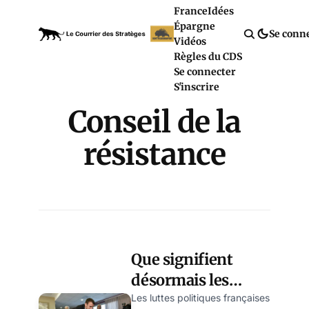
France
Idées
Épargne
Se conn
Vidéos
Règles du CDS
Se connecter
S'inscrire
Conseil de la
résistance
Que signifient
désormais les
luttes politiques en
Les luttes politiques françaises