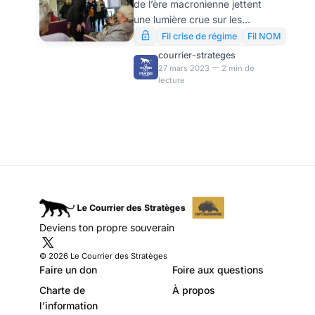
de l’ère macronienne jettent
France ? par
une lumière crue sur les
Dominique
grandes failles qui traversent
Fil crise de régime
Fil NOM
les sociétés françaises.
Delfosse
courrier-strateges
J’utilise le pluriel puisque,
27 mars 2023 — 2 min de
lecture
justement, je ne vois plus une
société unie, mais bien au
contraire, une multitude de
groupes idéologiques qui ne
souhaitent pas, qui ne
supportent pas l’idée même
de la présence de l’autre.
Deviens ton propre souverain
© 2026 Le Courrier des Stratèges
Faire un don
Foire aux questions
Charte de
À propos
l’information