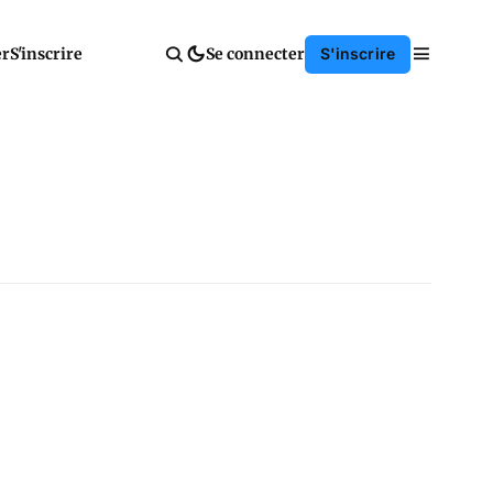
er
S'inscrire
Se connecter
S'inscrire