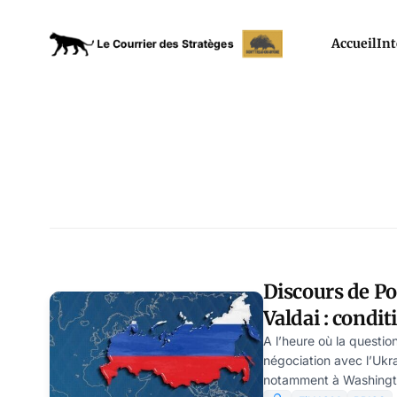
Accueil
Int
Discours de Po
Valdai : condit
principes du n
A l’heure où la questi
négociation avec l’Ukra
mondial, par 
notamment à Washington