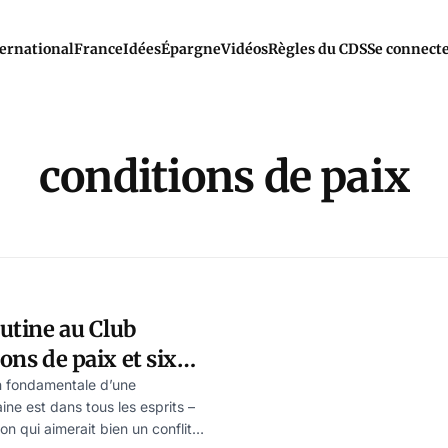
ernational
France
Idées
Épargne
Vidéos
Règles du CDS
Se connect
conditions de paix
utine au Club
ions de paix et six
ouvel ordre
on fondamentale d’une
ine est dans tous les esprits –
VZ
 qui aimerait bien un conflit