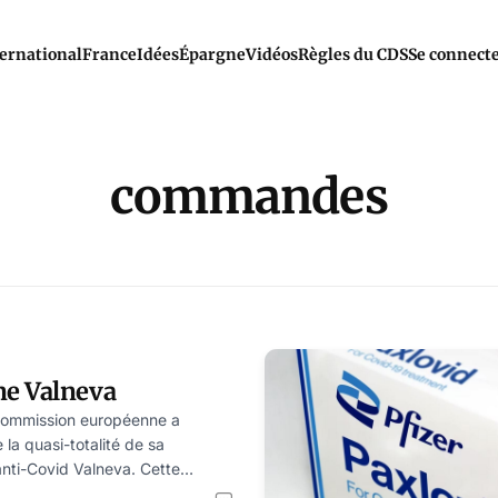
ernational
France
Idées
Épargne
Vidéos
Règles du CDS
Se connect
commandes
e Valneva
a Commission européenne a
 la quasi-totalité de sa
ti-Covid Valneva. Cette
néantir la valeur du produit et a