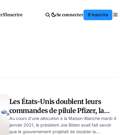
er
S'inscrire
Se connecter
S'inscrire
Les États-Unis doublent leurs
commandes de pilule Pfizer, la
perspective adoptée ne sort pas du
Au cours d'une allocution à la Maison-Blanche mardi 4
janvier 2021, le président Joe Biden avait fait savoir
« tout vaccinal »
que le gouvernement projetait de doubler la