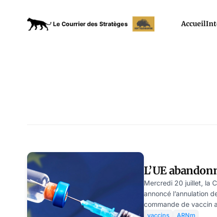
Accueil
Int
L’UE abandonn
Mercredi 20 juillet, l
annoncé l’annulation de
commande de vaccin an
décision risque fort d’a
vaccins
ARNm