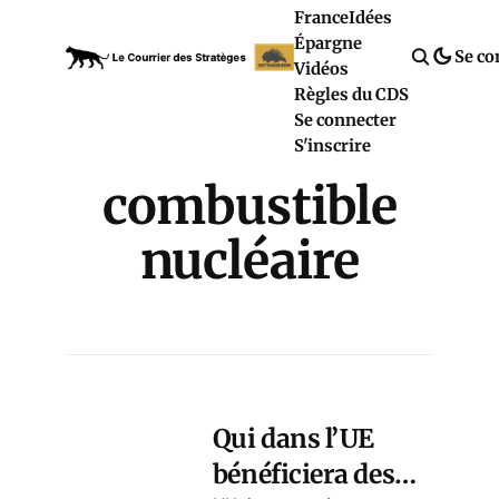
France
Idées
Épargne
Se co
Vidéos
Règles du CDS
Se connecter
S'inscrire
combustible
nucléaire
Qui dans l’UE
bénéficiera des