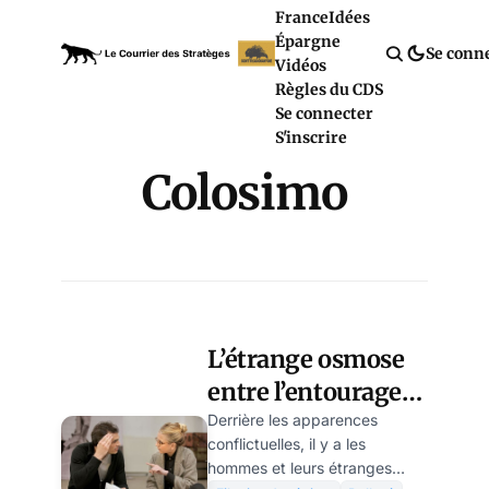
France
Idées
Épargne
Se conn
Vidéos
Règles du CDS
Se connecter
S'inscrire
Colosimo
L’étrange osmose
entre l’entourage
de Macron et
Derrière les apparences
conflictuelles, il y a les
l’entourage de
hommes et leurs étranges