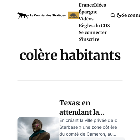
France
Idées
Épargne
Se conn
Vidéos
Règles du CDS
Se connecter
S'inscrire
colère habitants
Texas: en
attendant la
conquête de Mars,
En créant la ville privée de «
Starbase » une zone côtière
Elon Musk veut
du comté de Cameron, au