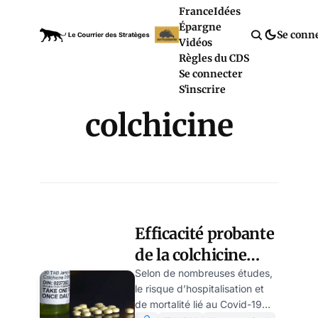
France
Idées
Épargne
Se conn
Vidéos
Règles du CDS
Se connecter
S'inscrire
colchicine
Efficacité probante
de la colchicine
contre les formes
Selon de nombreuses études,
le risque d’hospitalisation et
sévères du Covid,
de mortalité lié au Covid-19