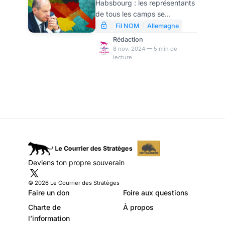
Habsbourg : les représentants
l’industrie de
de tous les camps se
l’armement, par
disputent la souveraineté
Fil NOM
Allemagne
d’interprétation des
Ulrike Reisner
Rédaction
conséquences de l’éviction du
8 nov. 2024 — 5 min de
lecture
FDP de la coalition
gouvernementale – pour les
négociations budgétaires,
pour les nouvelles élections,
pour la position de l’Allemagne
au sein de l’UE, pour la
poursuite du soutien à
l’Ukraine, pour les relations
avec les Etats-Unis et l’OTAN.
En y regardant de plus près, il
Deviens ton propre souverain
apparaît que les cartes d’Olaf
Scholz ne sont pas aussi
© 2026 Le Courrier des Stratèges
mauvaises qu’on
Faire un don
Foire aux questions
Charte de
À propos
l’information