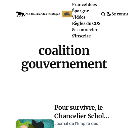
France
Idées
Épargne
Se conn
Vidéos
Règles du CDS
Se connecter
S'inscrire
coalition
gouvernement
Pour survivre, le
Chancelier Scholz
fait alliance avec
Journal de l’Empire des