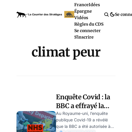
France
Idées
Épargne
Se conn
Vidéos
Règles du CDS
Se connecter
S'inscrire
climat peur
Enquête Covid : la
BBC a effrayé la
population pour
Au Royaume-uni, l’enquête
publique Covid-19 a révélé
imposer le
que la BBC a été autorisée à