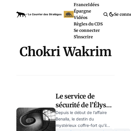
France
Idées
Épargne
Se conn
Vidéos
Règles du CDS
Se connecter
S'inscrire
Chokri Wakrim
Le service de
sécurité de l’Élysée
a-t-il récupéré le
Depuis le début de l’affaire
Benalla, le destin du
coffre-fort de
mystérieux coffre-fort qu’il