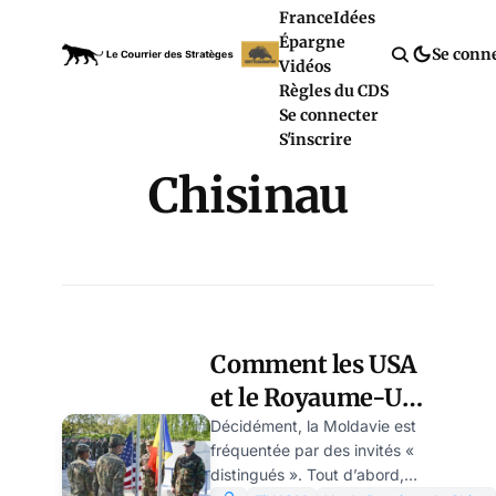
France
Idées
Épargne
Se conn
Vidéos
Règles du CDS
Se connecter
S'inscrire
Chisinau
Comment les USA
et le Royaume-Uni
poussent la
Décidément, la Moldavie est
fréquentée par des invités «
Moldavie à la
distingués ». Tout d’abord,