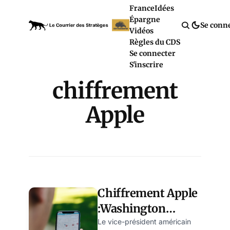
France
Idées
Épargne
Se conn
Vidéos
Règles du CDS
Se connecter
S'inscrire
chiffrement
Apple
Chiffrement Apple
:Washington
impose sa ligne au
Le vice-président américain