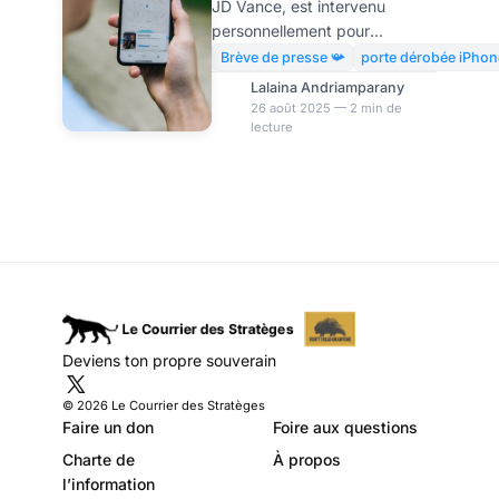
JD Vance, est intervenu
Royaume-Uni
personnellement pour
protéger le chiffrement
Brève de presse 📯
porte dérobée iPhon
d’Apple, jugeant la demande
Lalaina Andriamparany
britannique dangereuse pour
26 août 2025 — 2 min de
lecture
la vie privée et comparable à
des méthodes de surveillance
chinoises. Le vice-président
américain, JD Vance, a fait
pression sur le gouvernement
britannique pour qu’il
abandonne sa demande
d’accès « par porte dérobée »
aux messages privés et aux
photos des propriétaires
Deviens ton propre souverain
d’iPhone. Selon la directrice
du renseignement national
© 2026 Le Courrier des Stratèges
américain, Tulsi Ga
Faire un don
Foire aux questions
Charte de
À propos
l’information