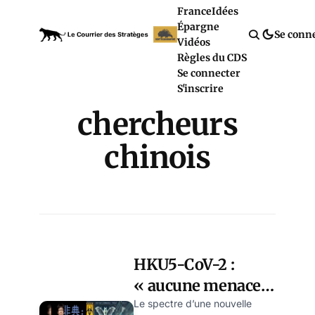
France
Idées
Épargne
Se conn
Vidéos
Règles du CDS
Se connecter
S'inscrire
chercheurs
chinois
HKU5-CoV-2 :
« aucune menace
pour la santé
Le spectre d’une nouvelle