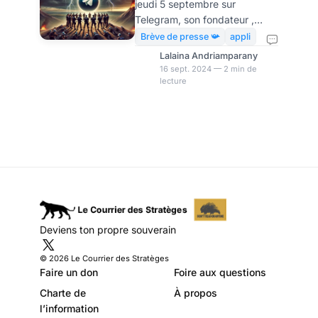
jeudi 5 septembre sur
modération
Telegram, son fondateur ,
Pavel Durov, avait réfuté les
Brève de presse 📯
appli
accusations portées contre lui
Lalaina Andriamparany
par la justice française et a
16 sept. 2024 — 2 min de
lecture
menacé d’abandonner la
France. Cette arrestation a
également déclenché une
série de changements dans
l’application de messagerie.
Ce revirement marque le
début d’une nouvelle ère pour
Telegram, avec des
modifications visant à
renforcer la modération et à
Deviens ton propre souverain
améliorer l’image de la
plateforme. La suppression de
© 2026 Le Courrier des Stratèges
la fonctionnalité « Per
Faire un don
Foire aux questions
Charte de
À propos
l’information