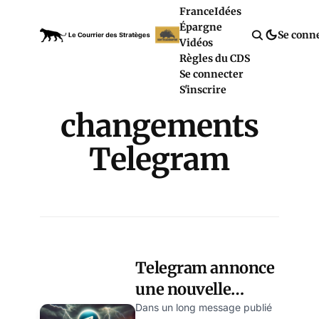
France
Idées
Épargne
Se conn
Vidéos
Règles du CDS
Se connecter
S'inscrire
changements
Telegram
Telegram annonce
une nouvelle
politique de
Dans un long message publié