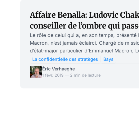
Affaire Benalla: Ludovic Chak
conseiller de l’ombre qui pass
gouttes
Le rôle de celui qui a, en son temps, présent
Macron, n’est jamais éclairci. Chargé de missi
d’état-major particulier d’Emmanuel Macron, 
pour l’instant inaperçu dans ce dossier. Pourtant
La confidentielle des stratèges
Bays
de savoir quel rôle cet homme-lige proche du
Éric Verhaeghe
exactement dans l’ombre du Président… et d’Alexa
1 févr. 2019 — 2 min de lecture
avons déjà évoqué le rôle opaque de Ludovic
l’entourage du Président de la République. L’in