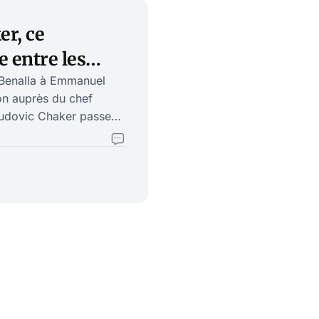
er, ce
e entre les
é Benalla à Emmanuel
on auprès du chef
Ludovic Chaker passe
, il serait intéressant
 pouvoir joue
ndre Benalla. Nous
 Chaker dans
tér