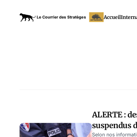
Accueil
Intern
ALERTE : de
suspendus d
convoqués pa
Selon nos informati