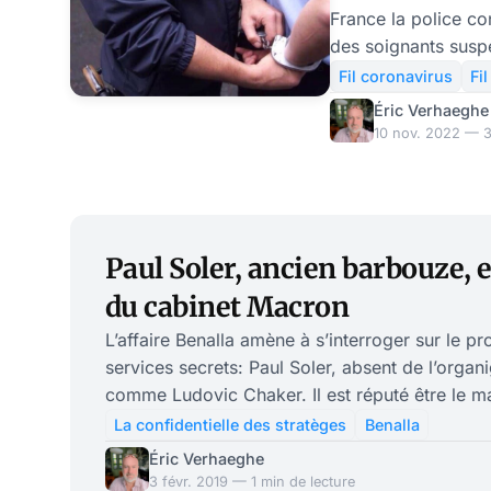
France la police c
des soignants suspe
récolter du renseign
Fil coronavirus
Fi
sur leur position e
Éric Verhaeghe
vaccination. Cette 
10 nov. 2022 — 3
l'intimidation est
de la forte suggest
Dans le climat de r
actuellement sur la 
Paul Soler, ancien barbouze, 
évident que le pouv
écrémage avant la 
du cabinet Macron
L’affaire Benalla amène à s’interroger sur le pr
services secrets: Paul Soler, absent de l’organ
comme Ludovic Chaker. Il est réputé être le m
dossier libyen. Paul Soler était plus connu comme un spécialiste de la
La confidentielle des stratèges
Benalla
Libye, jusqu’à l’affaire Benalla. Voici ce qu’en d
Éric Verhaeghe
Monde Afrique en novembre 2018: « L’une de ces figures est
3 févr. 2019 — 1 min de lecture