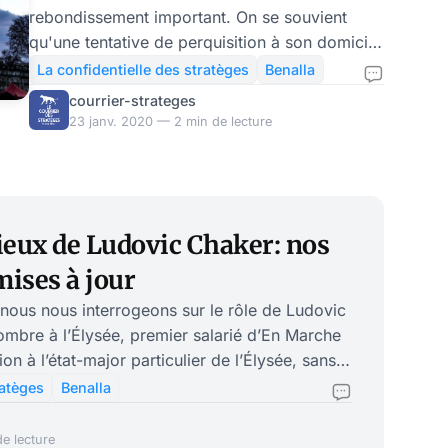
rebondissement important. On se souvient
qu'une tentative de perquisition à son domicile
durant l'été 2018 avait échoué, ce qui avait
La confidentielle des stratèges
Benalla
permis la disparition mystérieuse d'un coffre-
courrier-strateges
fort au contenu encore plus mystérieux. Des
23 janv. 2020 — 2 min de lecture
enregistrements pirates avaient permis de citer
le nom du compagnon de la responsable de la
sécurité de Matignon comme auteur probable
de cet enlèvement particulier. L'intéressé vient
ieux de Ludovic Chaker: nos
de livrer deux noms particulièrement à la
police jud
ises à jour
 nous nous interrogeons sur le rôle de Ludovic
’ombre à l’Élysée, premier salarié d’En Marche
n à l’état-major particulier de l’Élysée, sans
r l’organigramme. Accessoirement, tout le
ratèges
Benalla
que c’est Chaker qui a introduit Benalla auprès
e lecture