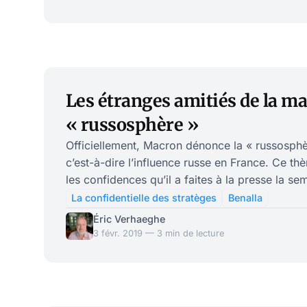
incontestablement Paul Soler, un conseiller de 
chef d’état-major particulier
Les étranges amitiés de la ma
« russosphère »
Officiellement, Macron dénonce la « russosphè
c’est-à-dire l’influence russe en France. Ce t
les confidences qu’il a faites à la presse la s
son bureau. À en croire Emmanuel Macron, la Fr
La confidentielle des stratèges
Benalla
d’une déstabilisation depuis la Russie. Mais l
Éric Verhaeghe
que ses proches sont loin de partager cette in
3 févr. 2019 — 3 min de lecture
contraire! À ce stade, plusieurs liens forts entre l’entourage
d’Emmanuel Macron et la Russie appara