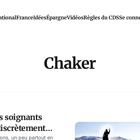
ational
France
Idées
Épargne
Vidéos
Règles du CDS
Se conn
Chaker
s soignants
iscrètement
r la police
ons, un peu partout en