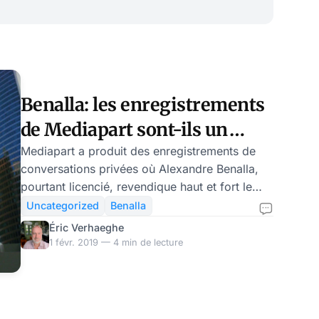
r différentes sources mais utilement mis en
Benalla: les enregistrements
de Mediapart sont-ils un
avertissement à Macron?
Mediapart a produit des enregistrements de
conversations privées où Alexandre Benalla,
pourtant licencié, revendique haut et fort le
soutien du Président de la République. Tout
Uncategorized
Benalla
laisse par ailleurs à penser que Benalla a
Éric Verhaeghe
probablement menti à la commission
1 févr. 2019 — 4 min de lecture
parlementaire qui l’interrogeait sur un contrat
avec un magnat russe. Derrière ces faits précis
se pose une autre question majeure: qui a
enregistré ces conversations? et dans quel