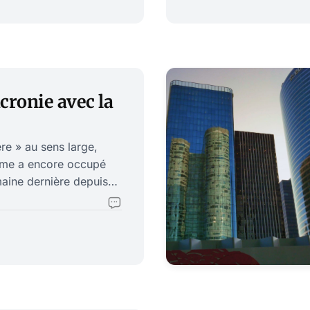
l’amiral Bernard Rogel,
à plusieurs reprises pa
lumière par Jua
cronie avec la
re » au sens large,
hème a encore occupé
emaine dernière depuis
ance ferait l’objet
’on découvre peu à peu
imitié… bien au