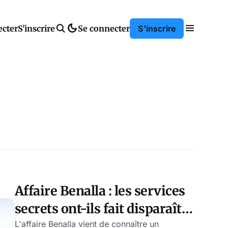
ecter
S'inscrire
Se connecter
S'inscrire
Affaire Benalla : les services
secrets ont-ils fait disparaître
le coffre-fort ?
L'affaire Benalla vient de connaître un