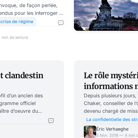
onvoque, de façon perlée,
ndus pour les interroger et
ement sur leur situation et
l crise de régime
n matière de vaccin et de
pratique proche de
 min de lecture
 généralement accompagnée
ion de venir sans avocat...
épression qui s'abat
résistance, il devient
et clandestin
Le rôle mystér
oir tente un dernière
pur
informations m
ofil d’un ancien des
Depuis plusieurs jours,
igramme officiel
Chaker, conseiller de l
aître d’oeuvre du
devenu chargé de missio
toutefois apparaître su
La confidentielle des st
isait un portrait du
monde sait aujourd’hui 
Éric Verhaeghe
de Macron. Si l’on doit résumer l’enjeu du « dossier » Chaker, soulevé
3 févr. 2019 — 4 min d