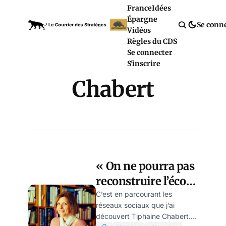
France
Idées
Épargne
Se conn
Vidéos
Règles du CDS
Se connecter
S'inscrire
Chabert
« On ne pourra pas
reconstruire l’école
sans un chaos et
C’est en parcourant les
réseaux sociaux que j’ai
un électrochoc »
découvert Tiphaine Chabert.