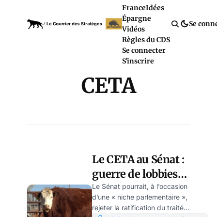
France
Idées
Épargne
Se conn
Vidéos
Règles du CDS
Se connecter
S'inscrire
CETA
Le CETA au Sénat :
guerre de lobbies
derrière la farce du
Le Sénat pourrait, à l’occasion
d’une « niche parlementaire »,
protectionnisme
rejeter la ratification du traité