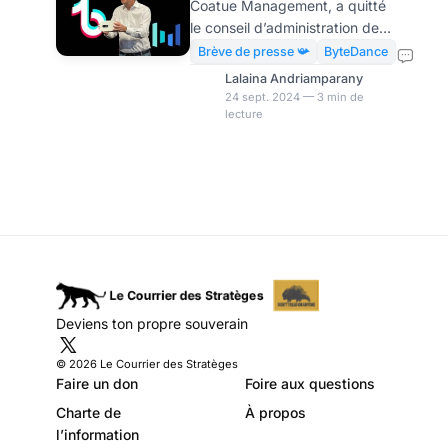
Coatue Management, a quitté
pour TikTok ?
le conseil d’administration de
ByteDance, et a cédé sa
Brève de presse 📯
ByteDance
place à l’homme d’affaires
Lalaina Andriamparany
français Xavier Niel.
24 sept. 2024 — 3 min de
lecture
L’industriel français, président
d’Iliad compte user de son
expérience dans le
développement de
l’Intelligence artificielle (IA) en
France pour façonner TikTok.
En effet, Niel espère que le
réseau social utilise des
algorithmes français. Alors
que TikTok fait face à des
Deviens ton propre souverain
pressions juridiques
croissantes aux États-Unis
© 2026 Le Courrier des Stratèges
(l’administration
Faire un don
Foire aux questions
Charte de
À propos
l’information