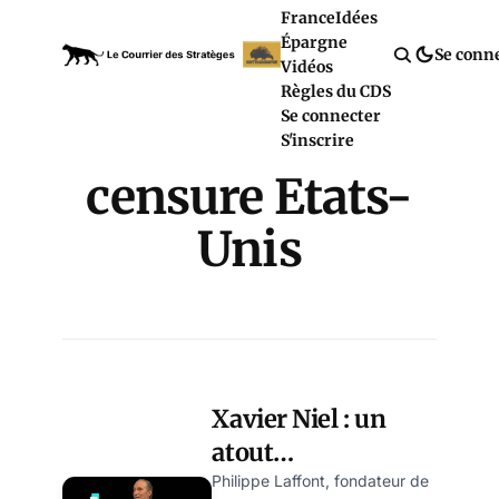
France
Idées
Épargne
Se conn
Vidéos
Règles du CDS
Se connecter
S'inscrire
censure Etats-
Unis
Xavier Niel : un
atout
incontournable
Philippe Laffont, fondateur de