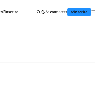
er
S'inscrire
Se connecter
S'inscrire