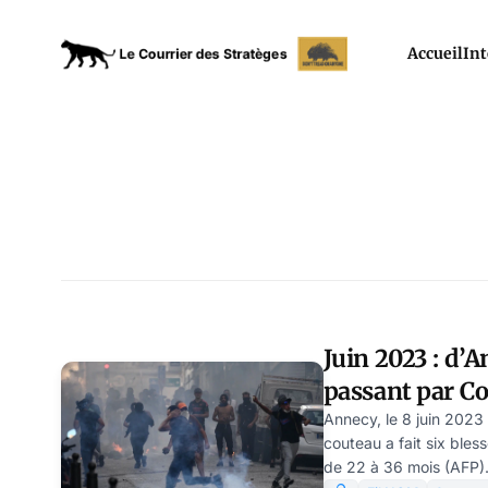
Accueil
Int
Juin 2023 : d’
passant par C
Honorine, par 
Annecy, le 8 juin 2023 
couteau a fait six bles
de 22 à 36 mois (AFP).