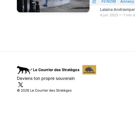
Quelques jours plus tar
Fil NOM
Annecy
semblaient démentir c
Lalaina Andriampa
médias se sentirent a
4 juil. 2023 — 7 min 
pour argent comptant. 
faite sur cette affaire
en espérant qu’elle le s
Deviens ton propre souverain
© 2026 Le Courrier des Stratèges