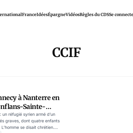
ernational
France
Idées
Épargne
Vidéos
Règles du CDS
Se connect
CCIF
Annecy à Nanterre en
onflans-Sainte-
Jérôme Serri
: un réfugié syrien armé d’un
sés graves, dont quatre enfants
 L’homme se disait chrétien.