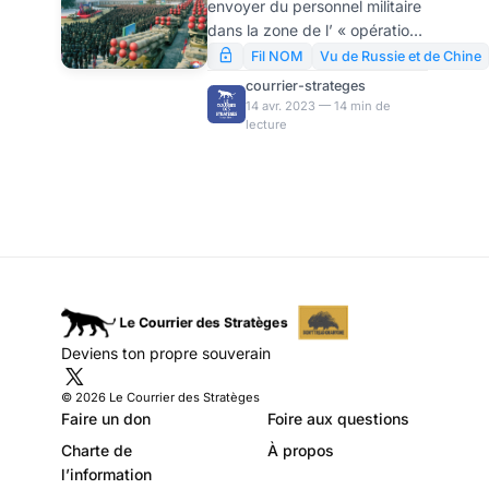
envoyer du personnel militaire
conditions, par
dans la zone de l’ « opération
Topwar
spéciale » afin de participer
Fil NOM
Vu de Russie et de Chine
aux hostilités aux côtés de la
courrier-strateges
Russie. Le commandant
14 avr. 2023 — 14 min de
lecture
militaire russe Alexander
Sladkov en a parlé dans son
blog vidéo. Selon Sladkov, au
moins 500.000 soldats nord-
coréens sont prêts à rejoindre
les troupes russes en Ukraine
dans la zone de combat. La
République populaire
démocratique de Corée
(RPDC) a déjà lancé un appel
Deviens ton propre souverain
au volontariat. Dès le premier
jour, environ 800.000 ca
© 2026 Le Courrier des Stratèges
Faire un don
Foire aux questions
Charte de
À propos
l’information