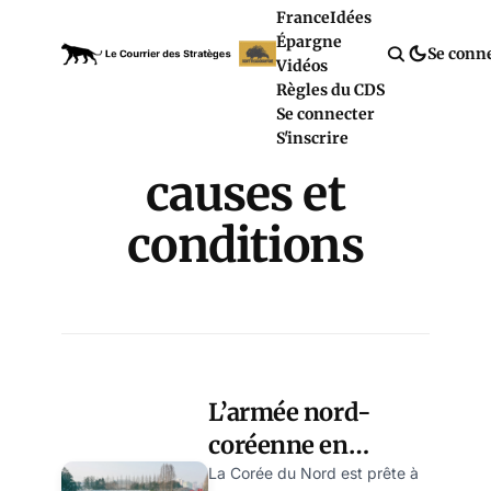
France
Idées
Épargne
Se conn
Vidéos
Règles du CDS
Se connecter
S'inscrire
causes et
conditions
L’armée nord-
coréenne en
Ukraine : causes et
La Corée du Nord est prête à