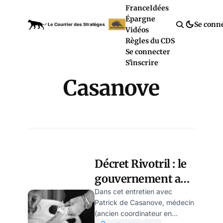
France
Idées
Épargne
Se conn
Vidéos
Règles du CDS
Se connecter
S'inscrire
Casanove
Décret Rivotril : le
gouvernement a
remplacé le soin
Dans cet entretien avec
Patrick de Casanove, médecin
par l’euthanasie
(ancien coordinateur en