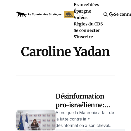
France
Idées
Épargne
Se conn
Vidéos
Règles du CDS
Se connecter
S'inscrire
Caroline Yadan
Désinformation
pro-israélienne:
Barrot piégé par
Alors que la Macronie a fait de
la lutte contre la «
une députée
désinformation » son cheval