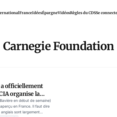
ernational
France
Idées
Épargne
Vidéos
Règles du CDS
Se connect
Carnegie Foundation
a officiellement
 CIA organise la
cidentale en Europe
 Bavière en début de semaine)
aperçu en France. Il faut dire
 anglais sont largement