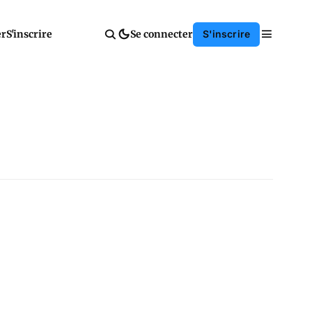
er
S'inscrire
Se connecter
S'inscrire