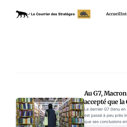
Accueil
Int
Au G7, Macron 
accepté que la
propagande oc
Le dernier G7 (tenu en
est passé à peu près in
que ses conclusions en