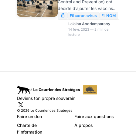
Control and Prevention) ont
injections Covid
décidé d’ajouter les vaccins
aux calendriers de
contre le Covid-19 aux
Fil coronavirus
Fil NOM
calendriers de vaccination des
vaccination
Lalaina Andriamparany
adultes et des enfants.
14 févr. 2023 — 2 min de
lecture
Toutefois, ils ne seront pas
obligatoires.
Deviens ton propre souverain
© 2026 Le Courrier des Stratèges
Faire un don
Foire aux questions
Charte de
À propos
l’information