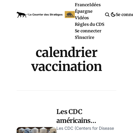
France
Idées
Épargne
Se conn
Vidéos
Règles du CDS
Se connecter
S'inscrire
calendrier
vaccination
Les CDC
américains
intègrent les
Les CDC (Centers for Disease