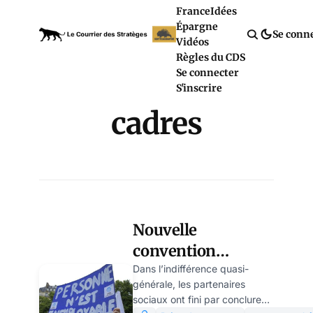
France
Idées
Épargne
Se conn
Vidéos
Règles du CDS
Se connecter
S'inscrire
cadres
Nouvelle
convention
d’assurance-
Dans l’indifférence quasi-
générale, les partenaires
chômage : les
sociaux ont fini par conclure