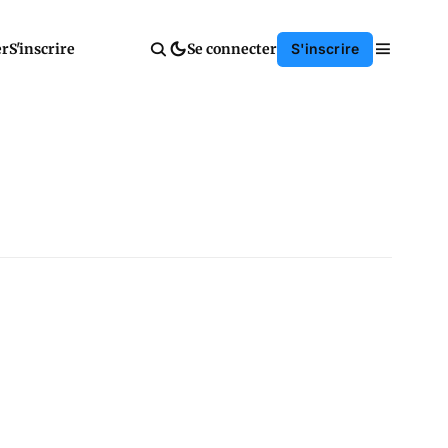
er
S'inscrire
Se connecter
S'inscrire