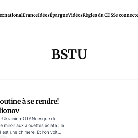
ernational
France
Idées
Épargne
Vidéos
Règles du CDS
Se connect
BSTU
Poutine à se rendre!
dionov
usso-Ukrainien-OTANnesque de
 miroir aux alouettes éclate : le
est une chimère. Et l’on voit