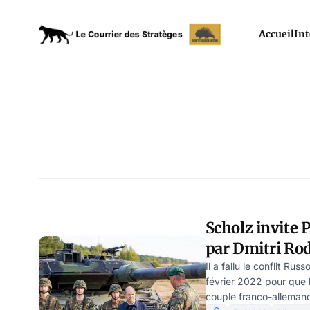
Accueil
Int
Scholz invite 
par Dmitri Ro
Il a fallu le conflit R
février 2022 pour que le
couple franco-allemand 