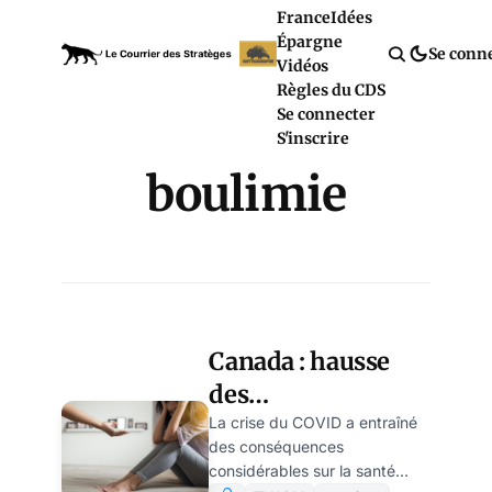
France
Idées
Épargne
Se conn
Vidéos
Règles du CDS
Se connecter
S'inscrire
boulimie
Canada : hausse
des
hospitalisations
La crise du COVID a entraîné
des conséquences
pour troubles
considérables sur la santé