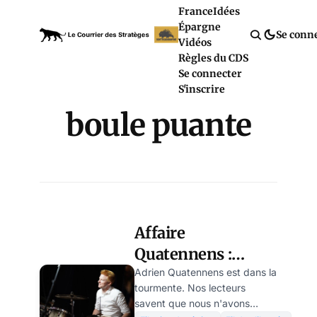
France
Idées
Épargne
Se conn
Vidéos
Règles du CDS
Se connecter
S'inscrire
boule puante
Affaire
Quatennens :
anatomie de la
Adrien Quatennens est dans la
tourmente. Nos lecteurs
méthode « boule
savent que nous n'avons