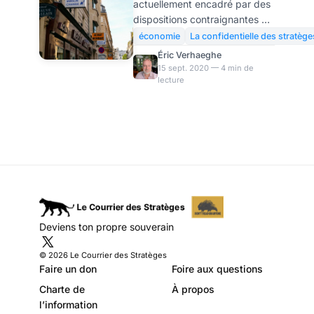
actuellement encadré par des
prennent des
dispositions contraignantes de
risques
l’Union Européenne pour éviter
économie
La confidentielle des stratège
les dérives connues en 2008 :
Éric Verhaeghe
prise de risque inconsidérée
15 sept. 2020 — 4 min de
lecture
qui rapportent des sommes
colossales en cas de succès,
et qui sont financées par le
contribuable en cas d’échec.
La France demande à ses
partenaires d’assouplir cette
réglementation… Tout un
symbole. Le bonus des
banquiers revient sur la table
des revendications françaises
Deviens ton propre souverain
dans l’Union. C’est ce qui
ressort d’un document
© 2026 Le Courrier des Stratèges
Faire un don
Foire aux questions
Charte de
À propos
l’information