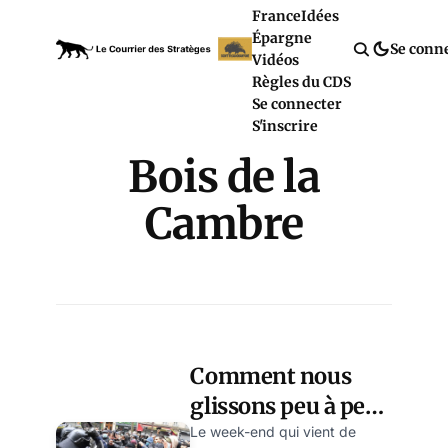
France
Idées
Épargne
Se conn
Vidéos
Règles du CDS
Se connecter
S'inscrire
Bois de la
Cambre
Comment nous
glissons peu à peu
vers l’ère des
Le week-end qui vient de